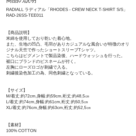
商品の説明
RADIALL ラディアル「RHODES - CREW NECK T-SHIRT S/S」
RAD-26SS-TEE011
【商品説明】
米綿を使用しており乾いた着心地。
また、生地の凹凸、毛羽がありカジュアルな風合いが特徴のオリ
ジナル天竺で作ったショートスリーブTシャツ。
こちらはピグメントで製品染後、ハードウォッシュを行った。
裾口にブランドのピスネームが付く。
左胸にローズロゴが刺繍で入る。
刺繍後染色加工の為、同色刺繍となっている。
【サイズ】
M/着丈:約72cm,身幅:約59cm,裄丈:約48,5㎝
L/着丈:約74cm,身幅:約61cm,裄丈:約50,5㎝
XL/着丈:約76cm,身幅:約63cm,裄丈:約52,5㎝
【素材】
100% COTTON