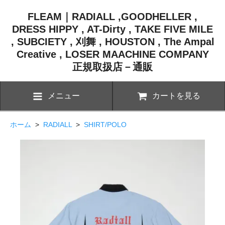
FLEAM｜RADIALL ,GOODHELLER ,
DRESS HIPPY , AT-Dirty , TAKE FIVE MILE
, SUBCIETY , 刈舞 , HOUSTON , The Ampal
Creative , LOSER MAACHINE COMPANY
正規取扱店－通販
メニュー
カートを見る
ホーム
>
RADIALL
>
SHIRT/POLO