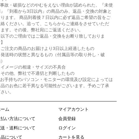
● 事故・破損などのやむをえない理由が認められた、『未使
用』『到着から3日以内』の商品のみ、返品・交換の対象と
なります。 商品到着後７日以内に必ず返品ご希望の旨をご
連絡ください。追って、こちらからご連絡をさせていただ
きます。その後、弊社宛にご返送ください。
【以下のご理由ではご返品・交換をお断り致しておりま
す】
・ご注文の商品のお届けより3日以上経過したもの
・発送時の状態と異なるもの（付属品等の取り外し・破
損）
・イメージの相違・サイズの不具合
・その他、弊社で不適切と判断したもの
● お手持ちのパソコン・モニターの環境及び設定によっては
商品のお色に若干異なる可能性がございます。予めご了承
下さい。
ホーム
マイアカウント
支払い方法について
会員登録
配送・送料について
ログイン
返品について
カートを見る