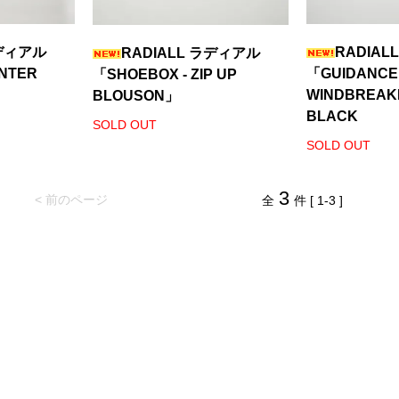
ラディアル
RADIAL
RADIALL ラディアル
ENTER
「GUIDANCE 
「SHOEBOX - ZIP UP
WINDBREAK
BLOUSON」
BLACK
SOLD OUT
SOLD OUT
3
< 前のページ
全
件 [ 1-3 ]